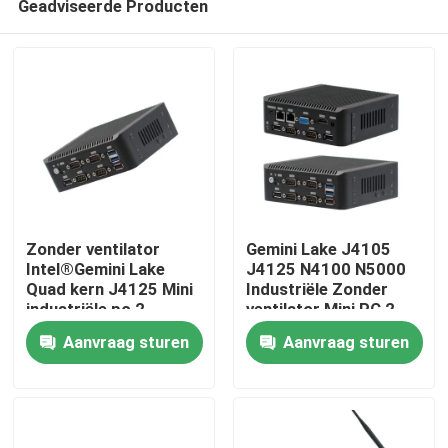
Geadviseerde Producten
Zonder ventilator
Gemini Lake J4105
Intel®Gemini Lake
J4125 N4100 N5000
Quad kern J4125 Mini
Industriële Zonder
industriële pc 2
ventilator Mini PC 2
Thuis
Gigabyte NIC 6COM
LAN 6COM Nuc
Aanvraag sturen
Aanvraag sturen
Nuc
Producten
Over ons