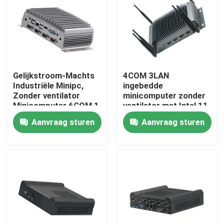
Fabrieksreis
Kwaliteitscontrole
Gelijkstroom-Machts
4COM 3LAN
Industriële Minipc,
ingebedde
Contacteer ons
Zonder ventilator
minicomputer zonder
Minicomputer 6COM 1
ventilator met Intel 11
LAN vierlingkern
Gen Tiger Lake 6305
Aanvraag sturen
Aanvraag sturen
Vraag een offerte aan
J4205
CPU
Industrieel Mini Pc
industriële Comité PC
ruwe tabletpc