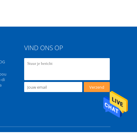
VIND ONS OP
OG
ebou
-di
a
Verzend