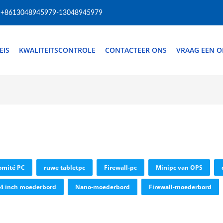
+8613048945979-13048945979
EIS
KWALITEITSCONTROLE
CONTACTEER ONS
VRAAG EEN O
Comité PC
ruwe tabletpc
Firewall-pc
Minipc van OPS
 4 inch moederbord
Nano-moederbord
Firewall-moederbord