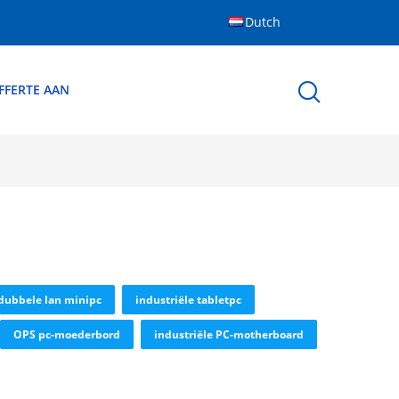
Dutch
FFERTE AAN
dubbele lan minipc
industriële tabletpc
OPS pc-moederbord
industriële PC-motherboard