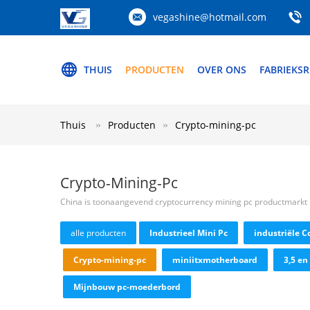
vegashine@hotmail.com
THUIS
PRODUCTEN
OVER ONS
FABRIEKSR
Thuis
Producten
Crypto-mining-pc
Crypto-Mining-Pc
China is toonaangevend cryptocurrency mining pc productmarkt
alle producten
Industrieel Mini Pc
industriële 
Crypto-mining-pc
miniitxmotherboard
3,5 en
Mijnbouw pc-moederbord