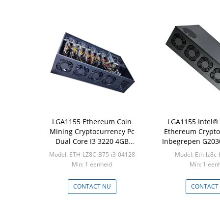
LGA1155 Ethereum Coin
LGA1155 Intel®
Mining Cryptocurrency Pc
Ethereum Crypto
Dual Core I3 3220 4GB
Inbegrepen G203
Geheugen 128GB SSD Mining
Cpu Voeding
Model: ETH-LZ8C-B75-i3-04128
Model: Eth-lz8c
Rig Pc
Min: 1 eenheid
Min: 1 een
CONTACT NU
CONTACT