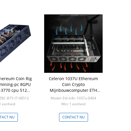
thereum Coin Rig
Celeron 1037U Ethereum
mining-pc 8GPU
Coin Crypto
-3770 cpu 512GB
Mijnbouwcomputer ETH
B Geheugen
Mijnwerker 8GPU 64GB SSD
Z8C-B75-I7-08512
Model: Eth-lz8c-1037u-0464
4GB DDR3
1 eenheid
Min: 1 eenheid
TACT NU
CONTACT NU