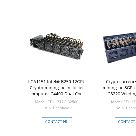
LGA1151 Intel® B250 12GPU
Cryptocurrenc
Crypto-mining-pc Inclusief
mining-pc 8GPU
computer G4400 Dual Core
G3220 Voedin
CPU
LGA1150 Ethereu
Model: ETH-LZ12C-B250C
Model: ETH-L
Min: 1 eenheid
Min: 1 een
CONTACT NU
CONTACT