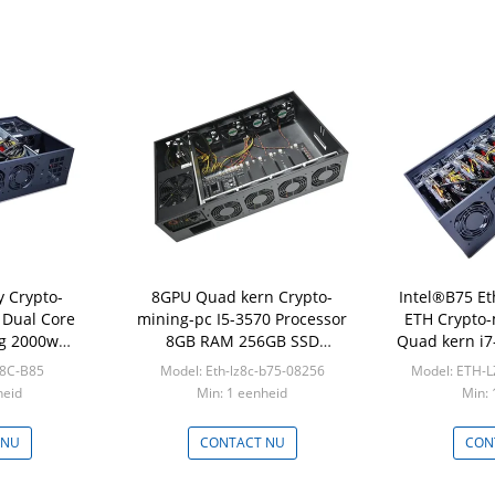
y Crypto-
8GPU Quad kern Crypto-
Intel®B75 E
 Dual Core
mining-pc I5-3570 Processor
ETH Crypto-
g 2000w
8GB RAM 256GB SSD
Quad kern i7
m Coin Rig
Intel®B75 Ethereum Coin Rig
SSD 8G
Z8C-B85
Model: Eth-lz8c-b75-08256
Model: ETH-L
ETH Mijnwerker
heid
Min: 1 eenheid
Min: 
 NU
CONTACT NU
CON