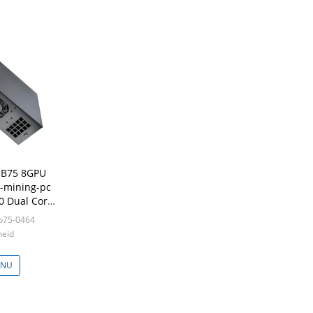
 B75 8GPU
-mining-pc
0 Dual Core
 2000w
-b75-0464
heid
 NU