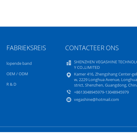
FABRIEKSREIS
CONTACTEER ONS
SHENZHEN VEGASHINE TECHNOL
lopende band
Y CO.,LIMITED
OEM / ODM
Kamer 416, Zhengshang Center-g
w, 2229 Longhua Avenue, Longhua
R & D
strict, Shenzhen, Guangdong, Chin
+8613048945979-13048945979
vegashine@hotmail.com