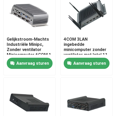
Fabrieksreis
Kwaliteitscontrole
Gelijkstroom-Machts
4COM 3LAN
Industriële Minipc,
ingebedde
Contacteer ons
Zonder ventilator
minicomputer zonder
Minicomputer 6COM 1
ventilator met Intel 11
LAN vierlingkern
Gen Tiger Lake 6305
Aanvraag sturen
Aanvraag sturen
Vraag een offerte aan
J4205
CPU
Industrieel Mini Pc
industriële Comité PC
ruwe tabletpc