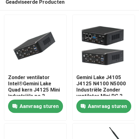
Geadviseerde Producten
Zonder ventilator
Gemini Lake J4105
Intel®Gemini Lake
J4125 N4100 N5000
Quad kern J4125 Mini
Industriële Zonder
industriële pc 2
ventilator Mini PC 2
Thuis
Gigabyte NIC 6COM
LAN 6COM Nuc
Aanvraag sturen
Aanvraag sturen
Nuc
Producten
Over ons