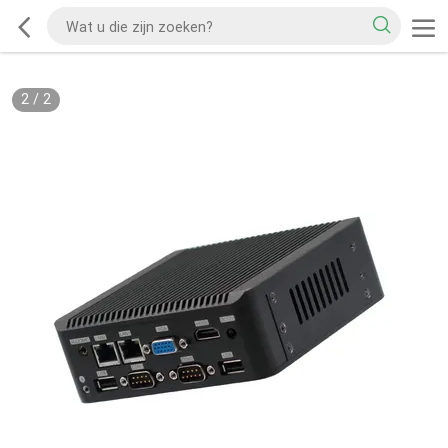
2
/
2