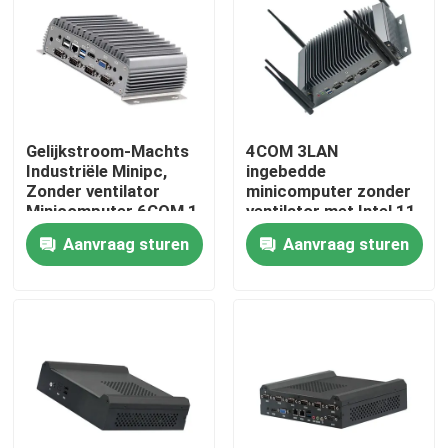
Fabrieksreis
Kwaliteitscontrole
Gelijkstroom-Machts
4COM 3LAN
Industriële Minipc,
ingebedde
Contacteer ons
Zonder ventilator
minicomputer zonder
Minicomputer 6COM 1
ventilator met Intel 11
LAN vierlingkern
Gen Tiger Lake 6305
Aanvraag sturen
Aanvraag sturen
Vraag een offerte aan
J4205
CPU
Industrieel Mini Pc
industriële Comité PC
ruwe tabletpc