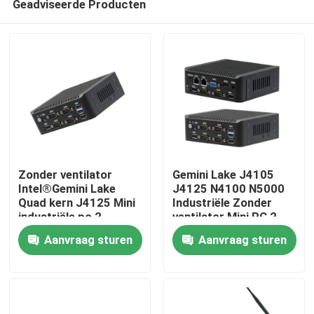
Geadviseerde Producten
Zonder ventilator
Gemini Lake J4105
Intel®Gemini Lake
J4125 N4100 N5000
Quad kern J4125 Mini
Industriële Zonder
industriële pc 2
ventilator Mini PC 2
Thuis
Gigabyte NIC 6COM
LAN 6COM Nuc
Aanvraag sturen
Aanvraag sturen
Nuc
Producten
Over ons