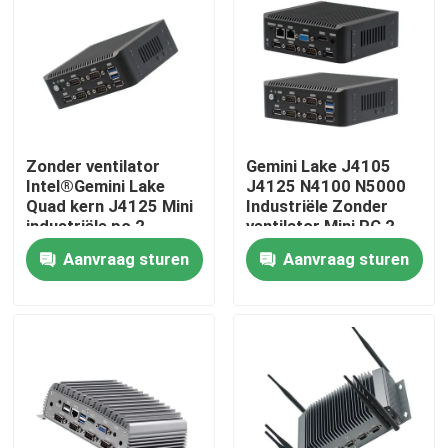
Zonder ventilator
Gemini Lake J4105
Intel®Gemini Lake
J4125 N4100 N5000
Quad kern J4125 Mini
Industriële Zonder
industriële pc 2
ventilator Mini PC 2
Gigabyte NIC 6COM
LAN 6COM Nuc
Aanvraag sturen
Aanvraag sturen
Nuc
Thuis
Producten
Over ons