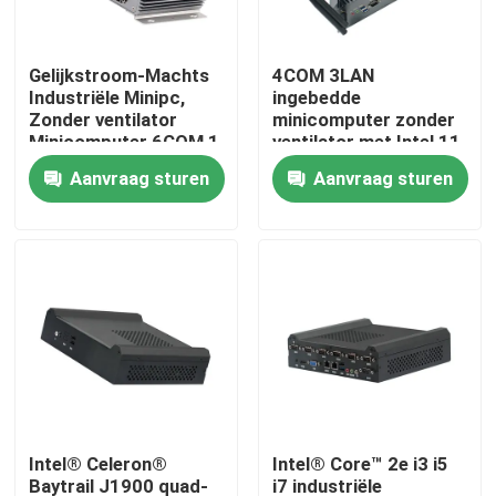
Fabrieksreis
Gelijkstroom-Machts
4COM 3LAN
Industriële Minipc,
ingebedde
Zonder ventilator
minicomputer zonder
Kwaliteitscontrole
Minicomputer 6COM 1
ventilator met Intel 11
LAN vierlingkern
Gen Tiger Lake 6305
Aanvraag sturen
Aanvraag sturen
J4205
CPU
Contacteer ons
Vraag een offerte aan
Industrieel Mini Pc
industriële Comité PC
Intel® Celeron®
Intel® Core™ 2e i3 i5
ruwe tabletpc
Baytrail J1900 quad-
i7 industriële