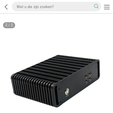
2
/
2