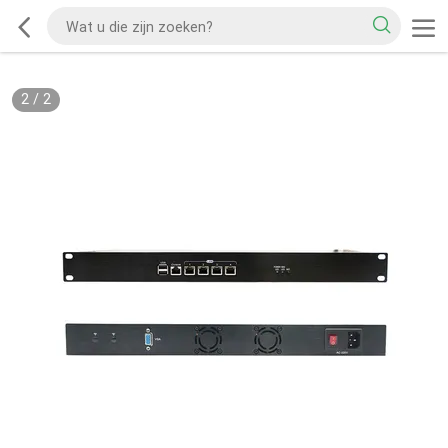
2
/
2