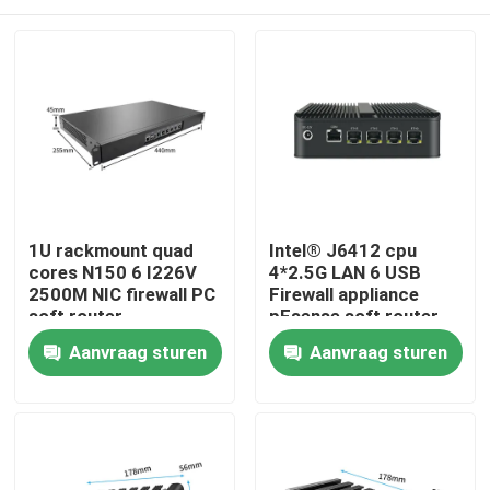
1U rackmount quad
Intel® J6412 cpu
cores N150 6 I226V
4*2.5G LAN 6 USB
2500M NIC firewall PC
Firewall appliance
soft router
pFsense soft router
ondersteuning
fanless mini
Thuis
Aanvraag sturen
Aanvraag sturen
pFsense
industriële pc
Producten
Over ons