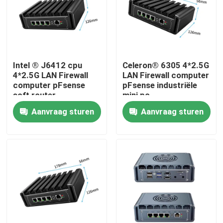
Fabrieksreis
Kwaliteitscontrole
Intel ® J6412 cpu
Celeron® 6305 4*2.5G
4*2.5G LAN Firewall
LAN Firewall computer
computer pFsense
pFsense industriële
Contacteer ons
soft router
mini pc
ventilatorloze mini
Aanvraag sturen
Aanvraag sturen
industriële pc
Vraag een offerte aan
Industrieel Mini Pc
industriële Comité PC
ruwe tabletpc