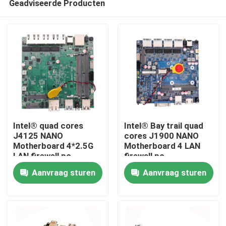
Geadviseerde Producten
Intel® quad cores
Intel® Bay trail quad
J4125 NANO
cores J1900 NANO
Motherboard 4*2.5G
Motherboard 4 LAN
LAN firewall pc
firewall pc
Thuis
moederbord pFsense
moederbord
Aanvraag sturen
Aanvraag sturen
Producten
Over ons