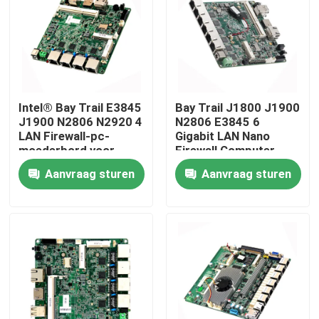
Fabrieksreis
Kwaliteitscontrole
Intel® Bay Trail E3845
Bay Trail J1800 J1900
J1900 N2806 N2920 4
N2806 E3845 6
Contacteer ons
LAN Firewall-pc-
Gigabit LAN Nano
moederbord voor
Firewall Computer
Nano Firewall-
Moederbord
Aanvraag sturen
Aanvraag sturen
Vraag een offerte aan
computer
Netwerkbeveiliging
Moederbord
Industrieel Mini Pc
industriële Comité PC
ruwe tabletpc