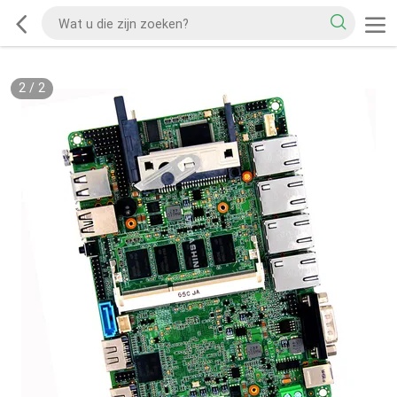
2
/
2