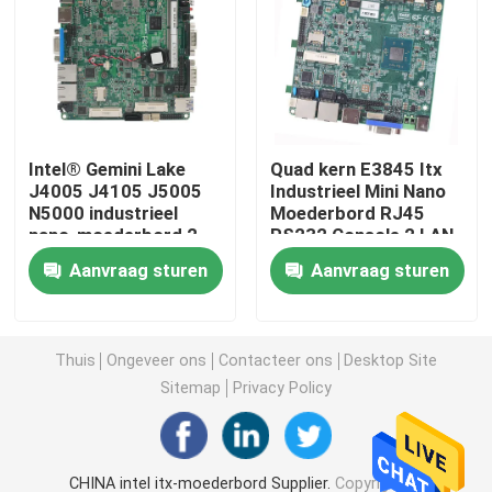
Firewall-pc
Minipc van OPS
Intel® Gemini Lake
Quad kern E3845 Itx
J4005 J4105 J5005
Industrieel Mini Nano
dubbele lan minipc
N5000 industrieel
Moederbord RJ45
nano-moederbord 2
RS232 Console 2 LAN
LAN 6 COM-
industriële tabletpc
Aanvraag sturen
Aanvraag sturen
moederbord
Crypto-mining-pc
Thuis
Ongeveer ons
Contacteer ons
Desktop Site
Sitemap
Privacy Policy
miniitxmotherboard
3,5 en 4 inch moederbord
CHINA intel itx-moederbord Supplier.
Copyright ©