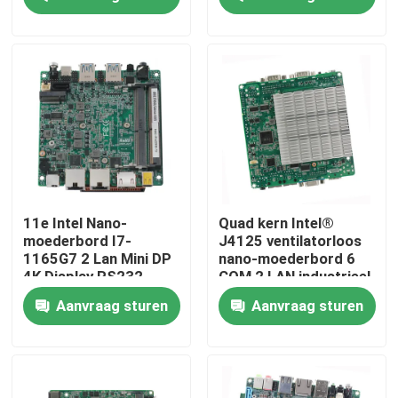
NUC-moederbord
Fabrieksreis
Kwaliteitscontrole
Contacteer ons
Vraag een offerte aan
11e Intel Nano-
Quad kern Intel®
moederbord I7-
J4125 ventilatorloos
1165G7 2 Lan Mini DP
nano-moederbord 6
Industrieel Mini Pc
4K Display RS232
COM 2 LAN industrieel
COM
moederbord
Aanvraag sturen
Aanvraag sturen
industriële Comité PC
ruwe tabletpc