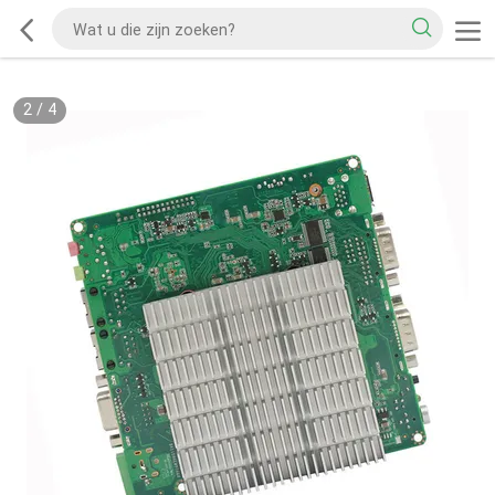
2
/
4