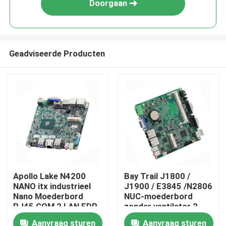
Doorgaan
Geadviseerde Producten
Thuis
Apollo Lake N4200
Bay Trail J1800 /
NANO itx industrieel
J1900 / E3845 /N2806
Producten
Nano Moederbord
NUC-moederbord
RJ45 COM 2 LAN EDP-
zonder ventilator 2
display
LAN 4 COM Industrieel
Aanvraag sturen
Aanvraag sturen
Over ons