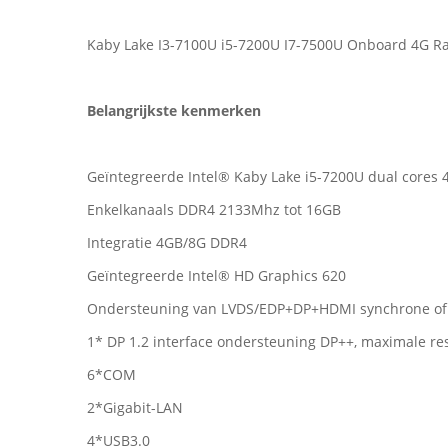
Kaby Lake I3-7100U i5-7200U I7-7500U Onboard 4G Ra
Belangrijkste kenmerken
Geïntegreerde Intel® Kaby Lake i5-7200U dual cores 
Enkelkanaals DDR4 2133Mhz tot 16GB
Integratie 4GB/8G DDR4
Geïntegreerde Intel® HD Graphics 620
Ondersteuning van LVDS/EDP+DP+HDMI synchrone of
1* DP 1.2 interface ondersteuning DP++, maximale r
6*COM
2*Gigabit-LAN
4*USB3.0