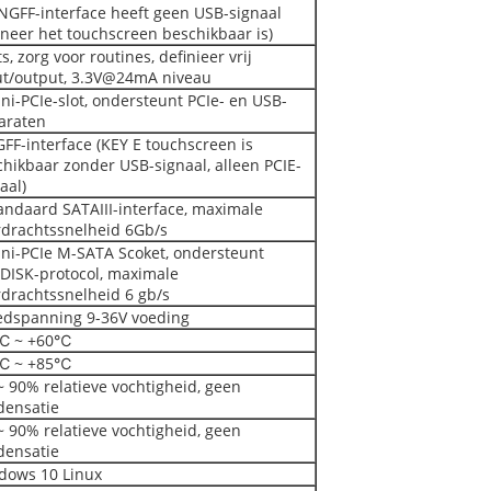
NGFF-interface heeft geen USB-signaal
neer het touchscreen beschikbaar is)
ts, zorg voor routines, definieer vrij
ut/output, 3.3V@24mA niveau
ni-PCIe-slot, ondersteunt PCIe- en USB-
araten
FF-interface (KEY E touchscreen is
hikbaar zonder USB-signaal, alleen PCIE-
aal)
andaard SATAIII-interface, maximale
rdrachtssnelheid 6Gb/s
ini-PCIe M-SATA Scoket, ondersteunt
DISK-protocol, maximale
rdrachtssnelheid 6 gb/s
edspanning 9-36V voeding
℃ ~ +60℃
℃ ~ +85℃
 90% relatieve vochtigheid, geen
densatie
 90% relatieve vochtigheid, geen
densatie
dows 10 Linux