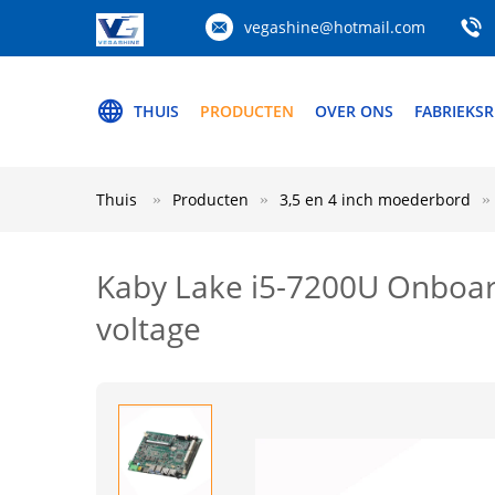
vegashine@hotmail.com
THUIS
PRODUCTEN
OVER ONS
FABRIEKSR
Thuis
Producten
3,5 en 4 inch moederbord
Kaby Lake i5-7200U Onboar
voltage