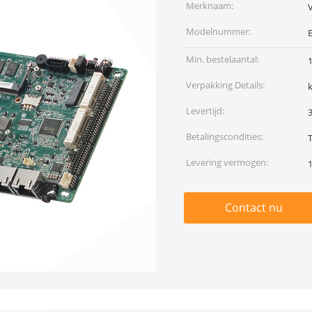
Merknaam:
Modelnummer:
Min. bestelaantal:
Verpakking Details:
Levertijd:
Betalingscondities:
Levering vermogen:
Contact nu