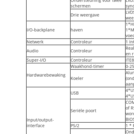
Ondersteuning voor twee
LVD
schermen
syn
LVD
Drie weergave
wee
1*H
I/O-backplane
haven
1*M
voe
Netwerk
Controleur
1 In
Rea
Audio
Controleur
en 
Super-I/O
Controleur
ITE
Waakhond-timer
0-2
Alum
Hardwarebewaking
Koeler
(on
aanp
4*U
USB
4*U
COM
of 
Seriële poort
wor
BIO
Input/output-
interface
PS/2
1 * 
Ond