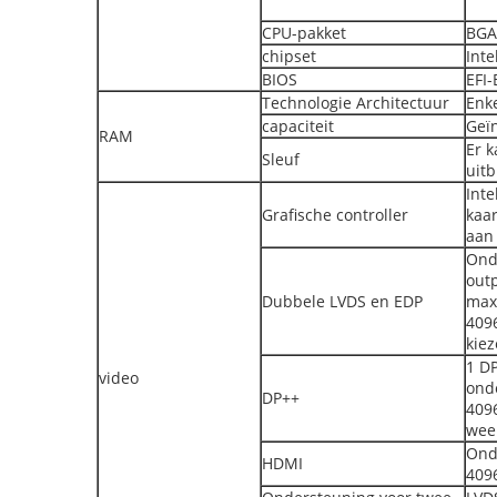
CPU-pakket
BGA
chipset
Inte
BIOS
EFI-
Technologie Architectuur
Enk
capaciteit
Geï
RAM
Er 
Sleuf
uit
Inte
Grafische controller
kaar
aan
Ond
outp
Dubbele LVDS en EDP
max
409
kiez
1 DP
video
ond
DP++
409
wee
Ond
HDMI
409