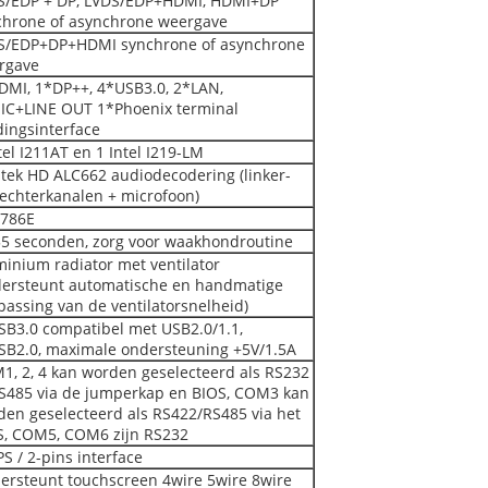
S/EDP + DP, LVDS/EDP+HDMI, HDMI+DP
chrone of asynchrone weergave
S/EDP+DP+HDMI synchrone of asynchrone
rgave
DMI, 1*DP++, 4*USB3.0, 2*LAN,
IC+LINE OUT 1*Phoenix terminal
dingsinterface
tel I211AT en 1 Intel I219-LM
ltek HD ALC662 audiodecodering (linker-
rechterkanalen + microfoon)
8786E
55 seconden, zorg voor waakhondroutine
inium radiator met ventilator
dersteunt automatische en handmatige
assing van de ventilatorsnelheid)
SB3.0 compatibel met USB2.0/1.1,
SB2.0, maximale ondersteuning +5V/1.5A
1, 2, 4 kan worden geselecteerd als RS232
RS485 via de jumperkap en BIOS, COM3 kan
den geselecteerd als RS422/RS485 via het
S, COM5, COM6 zijn RS232
PS / 2-pins interface
ersteunt touchscreen 4wire 5wire 8wire