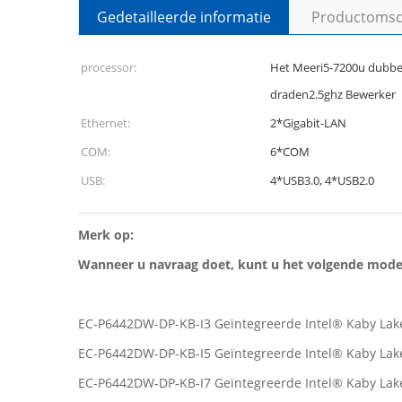
Gedetailleerde informatie
Productomsch
processor:
Het Meeri5-7200u dubbe
draden2.5ghz Bewerker
Ethernet:
2*Gigabit-LAN
COM:
6*COM
USB:
4*USB3.0, 4*USB2.0
Merk op:
Wanneer u navraag doet, kunt u het volgende mode
EC-P6442DW-DP-KB-I3 Geïntegreerde Intel® Kaby Lake
EC-P6442DW-DP-KB-I5 Geïntegreerde Intel® Kaby Lake
EC-P6442DW-DP-KB-I7 Geïntegreerde Intel® Kaby Lake