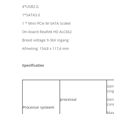
4*USB2.0,
1*SATA3.0
1 * Mini-PCIe M-SATA Scoket
On-board Realtek HD ALC662
Breed voltage 9-36V ingang
Afmeting: 154,8 x 117,4 mm
Specificaties
Geïn
sing
processor
Geï
core
Processor systeem
Max