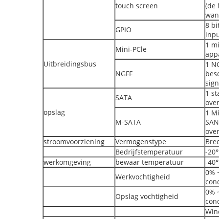
touch screen
(de 
wan
8 bi
GPIO
inp
1 mi
Mini-PCle
app
Uitbreidingsbus
1 NG
NGFF
besc
sign
1 st
SATA
ove
opslag
1 M
M-SATA
SAN
ove
stroomvoorziening
Vermogenstype
Bre
Bedrijfstemperatuur
-20
werkomgeving
bewaar temperatuur
-40
0% ~
Werkvochtigheid
con
0% ~
Opslag vochtigheid
con
Win