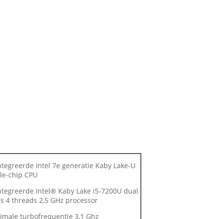
tegreerde Intel 7e generatie Kaby Lake-U
le-chip CPU
ntegreerde Intel® Kaby Lake i5-7200U dual
s 4 threads 2,5 GHz processor
imale turbofrequentie 3,1 Ghz