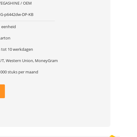
VEGASHINE / OEM
EG-p6442dw-DP-KB
1 eenheid
karton
3 tot 10 werkdagen
T/T, Western Union, MoneyGram
1000 stuks per maand