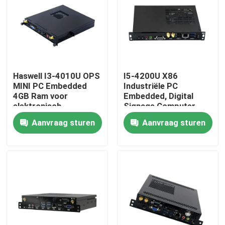
Fabrieksreis
Kwaliteitscontrole
Haswell I3-4010U OPS
I5-4200U X86
MINI PC Embedded
Industriële PC
Contacteer ons
4GB Ram voor
Embedded, Digital
elektronisch
Signage Computer
whiteboard
met WIFI
Aanvraag sturen
Aanvraag sturen
Vraag een offerte aan
Industrieel Mini Pc
industriële Comité PC
ruwe tabletpc