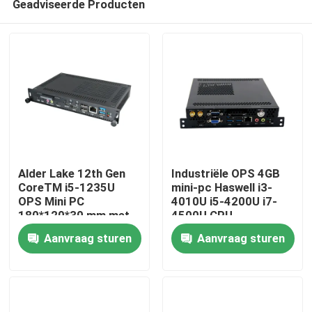
Geadviseerde Producten
Alder Lake 12th Gen
Industriële OPS 4GB
CoreTM i5-1235U
mini-pc Haswell i3-
OPS Mini PC
4010U i5-4200U i7-
180*120*30 mm met
4500U CPU
Thuis
TYPE C-
Aanvraag sturen
Aanvraag sturen
ondersteuning 4k
display voor school
Producten
whiteboard computer
Over ons