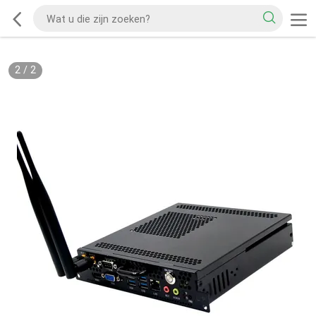
2
/
2