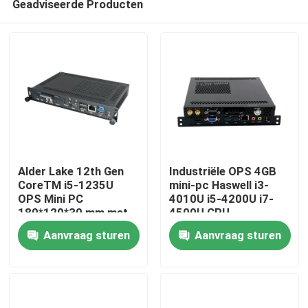
Geadviseerde Producten
Alder Lake 12th Gen
Industriële OPS 4GB
CoreTM i5-1235U
mini-pc Haswell i3-
OPS Mini PC
4010U i5-4200U i7-
180*120*30 mm met
4500U CPU
Thuis
TYPE C-
Aanvraag sturen
Aanvraag sturen
ondersteuning 4k
display voor school
Producten
whiteboard computer
Over ons