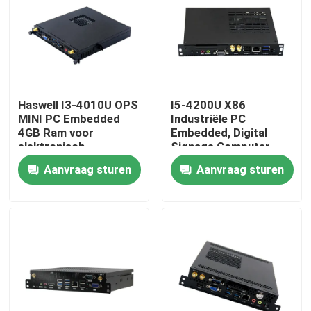
Fabrieksreis
Kwaliteitscontrole
Haswell I3-4010U OPS
I5-4200U X86
MINI PC Embedded
Industriële PC
Contacteer ons
4GB Ram voor
Embedded, Digital
elektronisch
Signage Computer
whiteboard
met WIFI
Aanvraag sturen
Aanvraag sturen
Vraag een offerte aan
Industrieel Mini Pc
industriële Comité PC
ruwe tabletpc