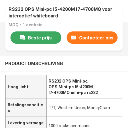
RS232 OPS Mini-pc I5-4200M I7-4700MQ voor
interactief whiteboard
MOQ：1 eenheid
Beste prijs
Contacteer ons
PRODUCTOMSCHRIJVING
RS232 OPS Mini-pc
,
Hoog licht:
OPS Mini-pc I5-4200M
,
I7-4700MQ mini-pc rs232
Betalingsconditie
T/T, Western Union, MoneyGram
s
Levering vermoge
1000 stuks per maand