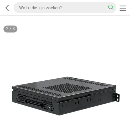
2
/
3