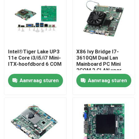
Intel®Tiger Lake UP3
X86 Ivy Bridge I7-
11e Core i3/i5/i7 Mini-
3610QM Dual Lan
ITX-hoofdbord 6 COM
Mainboard PC Mini
2COM 2 GLAN voor
Bank ATM
Aanvraag sturen
Aanvraag sturen
Thuis
Producten
Over ons