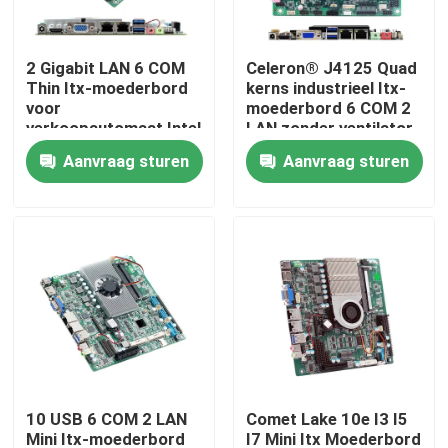
Fabrieksreis
2 Gigabit LAN 6 COM
Celeron® J4125 Quad
Thin Itx-moederbord
kerns industrieel Itx-
voor
moederbord 6 COM 2
Kwaliteitscontrole
verkoopautomaat Intel
LAN zonder ventilator
Kaby Lake 7e
Aanvraag sturen
Aanvraag sturen
generatie I3 I5 I7
Contacteer ons
Vraag een offerte aan
Industrieel Mini Pc
industriële Comité PC
10 USB 6 COM 2 LAN
Comet Lake 10e I3 I5
ruwe tabletpc
Mini Itx-moederbord
I7 Mini Itx Moederbord