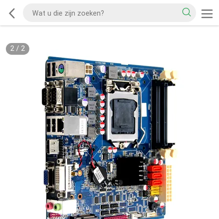
2
/
2