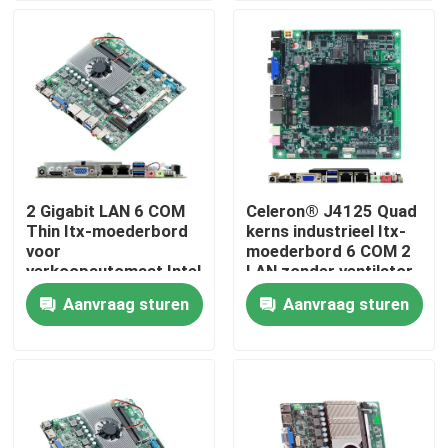
Fabrieksreis
Kwaliteitscontrole
Contacteer ons
2 Gigabit LAN 6 COM
Celeron® J4125 Quad
Thin Itx-moederbord
kerns industrieel Itx-
Vraag een offerte aan
voor
moederbord 6 COM 2
verkoopautomaat Intel
LAN zonder ventilator
Kaby Lake 7e
Aanvraag sturen
Aanvraag sturen
Industrieel Mini Pc
generatie I3 I5 I7
industriële Comité PC
ruwe tabletpc