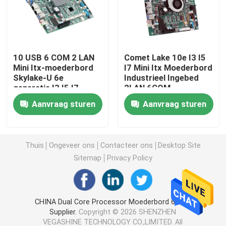
Firewall-pc
10 USB 6 COM 2 LAN
Comet Lake 10e I3 I5
Minipc van OPS
Mini Itx-moederbord
I7 Mini Itx Moederbord
Skylake-U 6e
Industrieel Ingebed
generatie I3 I5 I7
2LAN 6COM
dubbele lan minipc
Aanvraag sturen
Aanvraag sturen
industriële tabletpc
Thuis
Ongeveer ons
Contacteer ons
Desktop Site
Crypto-mining-pc
Sitemap
Privacy Policy
miniitxmotherboard
CHINA Dual Core Processor Moederbord 6Com
Supplier.
Copyright © 2026 SHENZHEN
3,5 en 4 inch moederbord
VEGASHINE TECHNOLOGY CO.,LIMITED. All