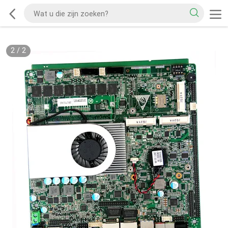
2
/
2