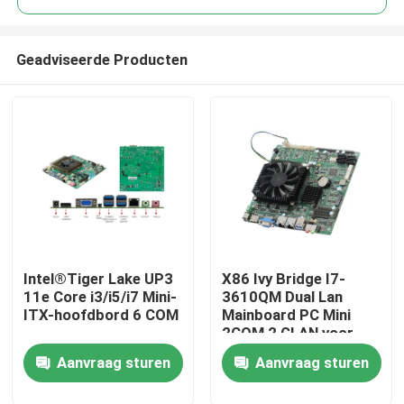
Geadviseerde Producten
Intel®Tiger Lake UP3
X86 Ivy Bridge I7-
Thuis
11e Core i3/i5/i7 Mini-
3610QM Dual Lan
ITX-hoofdbord 6 COM
Mainboard PC Mini
2COM 2 GLAN voor
Producten
Bank ATM
Aanvraag sturen
Aanvraag sturen
Over ons