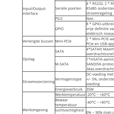
4 * RS232, 2 * R
Seriële poorten
RS485 onderste
Input/Output-
stroomregeling
interface
PS/2
Nee.
8 * GPIO-uitbrei
GPIO
vrije definitie v
elektrisch nive
2 * Mini-PCIE-aa
Verlengde bussen
Mini-PCle
PCIe en USB-ap
4*SATAIII Maxi
SATA
overdrachtssnel
Opslag
1*mSATA-aanslu
M-SATA
SANDISK-protoc
,Max.overdracht
DC-voeding met 
Vermogenstype
+/- 5%, onderste
Stroomvoorziening
voeding
Energieverbruik
35W
Werktemperatuur
-20℃ ~ +60℃
Bewaar
-40℃ ~ +85℃
temperatuur
Werkomgeving
luchtvochtigheid
0% ~ 90% (niet