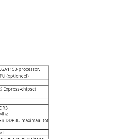
LGA1150-processor,
CPU (optioneel)
6 Express-chipset
DDR3
0Mhz
B DDR3L, maximaal tot
rt