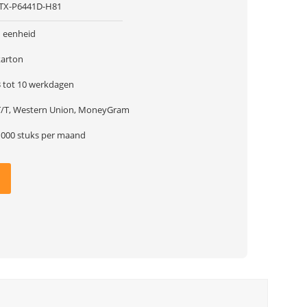
ITX-P6441D-H81
1 eenheid
karton
3 tot 10 werkdagen
T/T, Western Union, MoneyGram
1000 stuks per maand