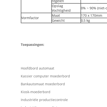
regelen
Opslag
0% ~ 90% (niet
Vochtigheid
Maat
170 x 170mm
Vormfactor
Gewicht
0,5 kg
Toepassingen:
Hoofdbord automaat
Kassier computer moederbord
Bankautomaat moederbord
Kiosk-moederbord
Industriële productiecontrole