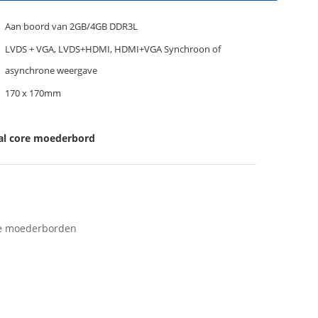
Aan boord van 2GB/4GB DDR3L
LVDS + VGA, LVDS+HDMI, HDMI+VGA Synchroon of
asynchrone weergave
170 x 170mm
al core moederbord
ële moederborden