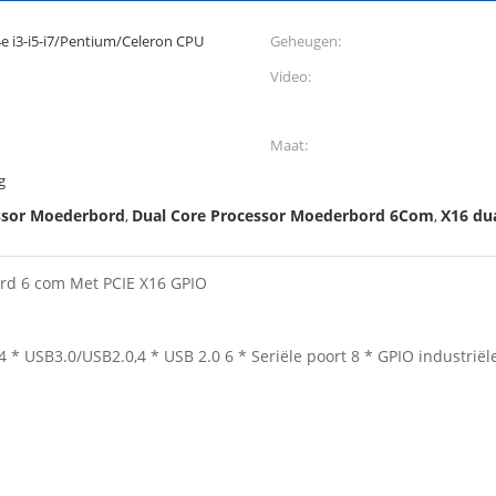
4e i3-i5-i7/Pentium/Celeron CPU
Geheugen:
Video:
Maat:
g
ssor Moederbord
Dual Core Processor Moederbord 6Com
X16 du
,
,
ord 6 com Met PCIE X16 GPIO
 * USB3.0/USB2.0,4 * USB 2.0 6 * Seriële poort 8 * GPIO industri