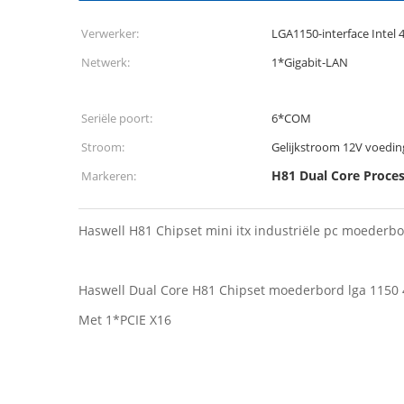
Verwerker:
LGA1150-interface Intel 
Netwerk:
1*Gigabit-LAN
Seriële poort:
6*COM
Stroom:
Gelijkstroom 12V voedin
H81 Dual Core Proce
Markeren:
Haswell H81 Chipset mini itx industriële pc moederb
Haswell Dual Core H81 Chipset moederbord lga 1150 4
Met 1*PCIE X16