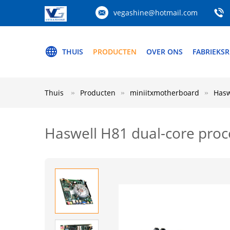
vegashine@hotmail.com
THUIS
PRODUCTEN
OVER ONS
FABRIEKSR
Thuis
Producten
miniitxmotherboard
Hasw
Haswell H81 dual-core pro