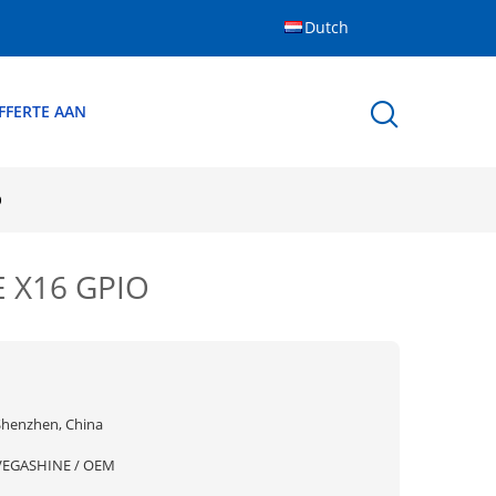
Dutch
FFERTE AAN
O
E X16 GPIO
Shenzhen, China
VEGASHINE / OEM