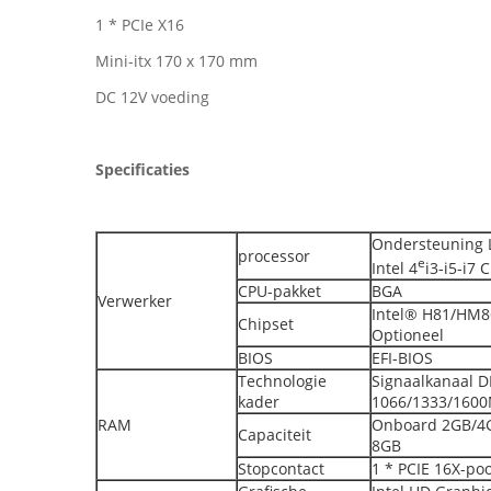
1 * PCIe X16
Mini-itx 170 x 170 mm
DC 12V voeding
Specificaties
Ondersteuning 
processor
e
Intel 4
i3-i5-i7 
CPU-pakket
BGA
Verwerker
Intel® H81/HM8
Chipset
Optioneel
BIOS
EFI-BIOS
Technologie
Signaalkanaal 
kader
1066/1333/160
RAM
Onboard 2GB/4G
Capaciteit
8GB
Stopcontact
1 * PCIE 16X-poo