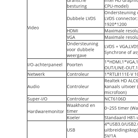
Grafische
Intel HD Graphi
besturing
CPU-model)
Ondersteuning d
Dubbele LVDS
LVDS connector
1920*1200
Video
HDMI
Maximale resolu
VGA
Maximale resolu
Ondersteuning
LVDS + VGA,LV
voor dubbele
Synchrone of a
weergave
1*HDMI,1*VGA,1
I/O-achterpaneel
Poorten
OUT/LINE-OUT,
Netwerk
Controleur
1*RTL8111E-V 1
Realtek HD ALC6
Audio
Controleur
kanaals uitvoer (
microfoon)
Super-I/O
Controleur
NCT6106D
Waakhond en
0~255 timer (Wa
timer
Hardwaremonitor
Koeler
Standaard H81-v
4*USB3.0/USB2.
USB
uitbreidingskop
5V/1A