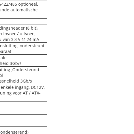
S422/485 optioneel,
unde automatische
dingsheader (8 bit),
an invoer / uitvoer,
au van 3,3 V @ 24 mA
nsluiting, ondersteunt
paraat
male
heid 3Gb/s
iting ,Ondersteund
ol
ssnelheid 3Gb/s
enkele ingang, DC12V,
uning voor AT / ATX-
-condenserend)