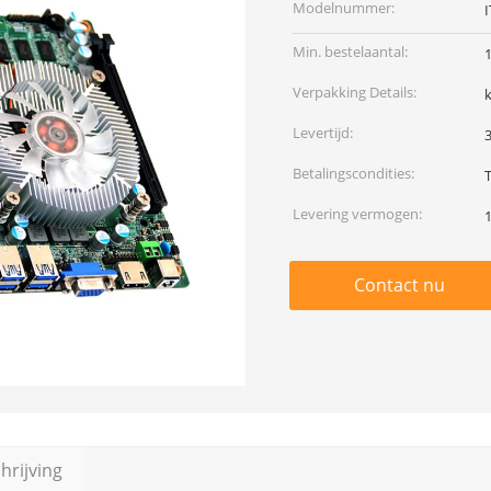
Modelnummer:
Min. bestelaantal:
Verpakking Details:
Levertijd:
Betalingscondities:
Levering vermogen:
Contact nu
rijving