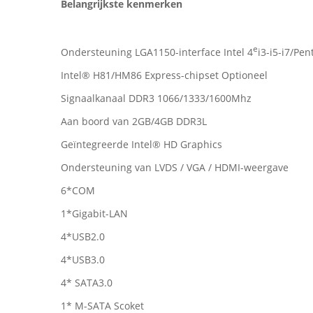
Belangrijkste kenmerken
e
Ondersteuning LGA1150-interface Intel 4
i3-i5-i7/Pe
Intel® H81/HM86 Express-chipset Optioneel
Signaalkanaal DDR3 1066/1333/1600Mhz
Aan boord van 2GB/4GB DDR3L
Geïntegreerde Intel® HD Graphics
Ondersteuning van LVDS / VGA / HDMI-weergave
6*COM
1*Gigabit-LAN
4*USB2.0
4*USB3.0
4* SATA3.0
1* M-SATA Scoket