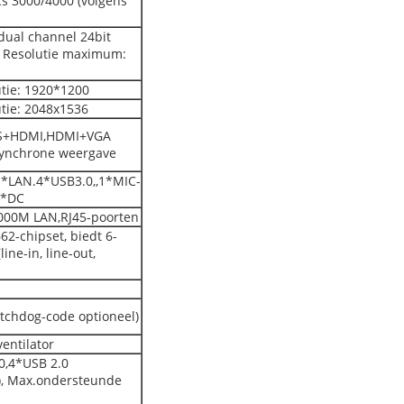
cs 3000/4000 (volgens
ual channel 24bit
; Resolutie maximum:
tie: 1920*1200
tie: 2048x1536
DS+HDMI,HDMI+VGA
synchrone weergave
*LAN.4*USB3.0,,1*MIC-
1*DC
000M LAN,RJ45-poorten
62-chipset, biedt 6-
line-in, line-out,
tchdog-code optioneel)
entilator
0,4*USB 2.0
), Max.ondersteunde