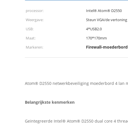
processor:
Intel® Atom® D2550
Weergave:
Steun VGA/de vertoning
USB:
4*USB2.0
Maat:
170*170mm
Firewall-moederbord
Markeren:
Atom® D2550 netwerkbeveiliging moederbord 4 lan mi
Belangrijkste kenmerken
Geïntegreerde Intel® Atom® D2550 dual core 4 threa