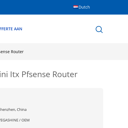
Dutch
FFERTE AAN
sense Router
i Itx Pfsense Router
Shenzhen, China
VEGASHINE / OEM