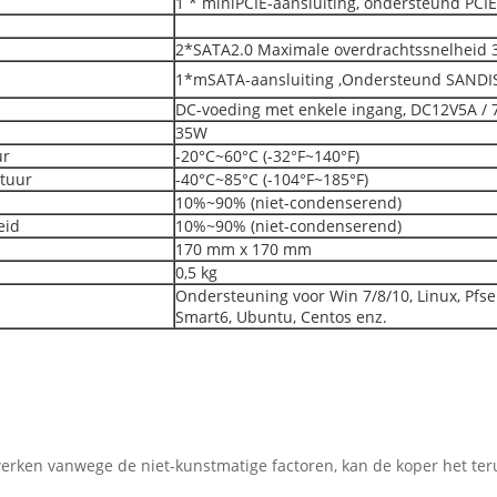
1 * miniPCIE-aansluiting, ondersteund PCI
2*SATA2.0 Maximale overdrachtssnelheid 
1*mSATA-aansluiting ,Ondersteund SANDIS
DC-voeding met enkele ingang, DC12V5A / 
35W
ur
-20°C~60°C (-32°F~140°F)
tuur
-40°C~85°C (-104°F~185°F)
d
10%~90% (niet-condenserend)
eid
10%~90% (niet-condenserend)
170 mm x 170 mm
0,5 kg
Ondersteuning voor Win 7/8/10, Linux, Pfse
Smart6, Ubuntu, Centos enz.
 werken vanwege de niet-kunstmatige factoren, kan de koper het te