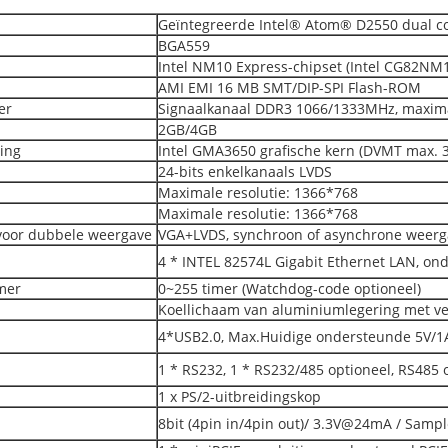
Geïntegreerde Intel® Atom® D2550 dual co
BGA559
Intel NM10 Express-chipset (Intel CG82NM
AMI EMI 16 MB SMT/DIP-SPI Flash-ROM
er
Signaalkanaal DDR3 1066/1333MHz, maxim
2GB/4GB
ring
Intel GMA3650 grafische kern (DVMT max. 
24-bits enkelkanaals LVDS
Maximale resolutie: 1366*768
Maximale resolutie: 1366*768
voor dubbele weergave
VGA+LVDS, synchroon of asynchrone weerg
4 * INTEL 82574L Gigabit Ethernet LAN, ond
mer
0~255 timer (Watchdog-code optioneel)
Koellichaam van aluminiumlegering met ve
4*USB2.0, Max.Huidige ondersteunde 5V/1
1 * RS232, 1 * RS232/485 optioneel, RS485
1 x PS/2-uitbreidingskop
8bit (4pin in/4pin out)/ 3.3V@24mA / Sample