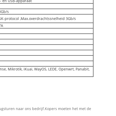
E- en USB-apparaat
3Gb/s
K-protocol ,Max.overdrachtssnelheid 3Gb/s
7A
nse, Mikrotik, iKuai, WayOS, LEDE, Openwrt, Panabit,
rugsturen naar ons bedrijf.Kopers moeten het met de