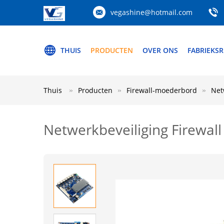
vegashine@hotmail.com
THUIS
PRODUCTEN
OVER ONS
FABRIEKSR
Thuis
Producten
Firewall-moederbord
Net
Netwerkbeveiliging Firewal