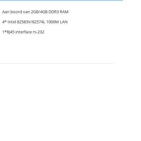
Aan boord van 2GB/4GB DDR3 RAM
4* Intel 82583V/82574L 1000M LAN
1*RJ45 interface rs-232