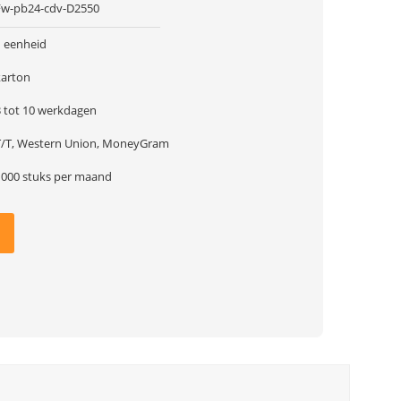
Fw-pb24-cdv-D2550
1 eenheid
karton
3 tot 10 werkdagen
T/T, Western Union, MoneyGram
1000 stuks per maand