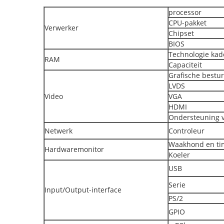
processor
CPU-pakket
Verwerker
Chipset
BIOS
Technologie kad
RAM
Capaciteit
Grafische bestu
LVDS
Video
VGA
HDMI
Ondersteuning 
Netwerk
Controleur
Waakhond en ti
Hardwaremonitor
Koeler
USB
Serie
Input/Output-interface
PS/2
GPIO