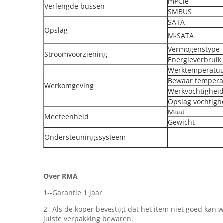
mPCle
Verlengde bussen
SMBUS
SATA
Opslag
M-SATA
Vermogenstype
Stroomvoorziening
Energieverbruik
Werktemperatu
Bewaar tempera
Werkomgeving
Werkvochtighei
Opslag vochtigh
Maat
Meeteenheid
Gewicht
Ondersteuningssysteem
Over RMA
1--Garantie 1 jaar
2--Als de koper bevestigt dat het item niet goed kan
juiste verpakking bewaren.